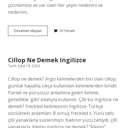
çözmemize ve var olan her şeyin nedenini ve
nedenini…
Felsefe
Devamını okuyun
10 Yorum
Insan
Hayatında
Ne
Işe
Yarar
Cillop Ne Demek Ingilizce
Tarih: Eylül 19, 2024
Cillop ne demek? Argo kelimelerden biri olan cillop,
günlük hayatta sıkça kullanılan kelimelerden biridir.
Parlak ve pürüzsüz anlamına gelen kelime,
genellikle ‘gibi’ edatıyla kullanılır. Çilli kız ingilizce ne
demek? freckled kelimesinin İngilizce-Türkçe
sözlükteki anlamları: 8 sonuç freckled s. Yüzü tatlı,
çilli yanaklarla süslenmişti. Kadının yüzü tatlıydı, çilli
yanaklarla. Klemp ingilizce ne demek? “klemp”