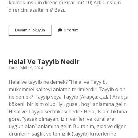
kalmak insülin direncini kırar mı? 10) Açlık insülin
direncini azaltır mı? Bazı…
İNsülin
Devamını okuyun
6 Yorum
Direnci
Olan
Kişi
Aralıklı
Oruç
Helal Ve Tayyib Nedir
Yapabilir
Tarih: Eylül 19, 2024
Mi
Helal ve tayyib ne demek? “Helal ve Tayyib,
mükemmel kaliteyi anlatan terimlerdir. Tayyib olan
ne demek? Tayyip veya Tayyib (Arapça: طيب) Arapça
kökenli bir isim olup “iyi, güzel, hoş” anlamına gelir.
Helal ve Tayyib sertifikası nedir? Helal; İslam fıkhına
göre, “yasak olmayan, izin verilen ve kurallara
uygun olan” anlamına gelir. Bu tanım, gıda ve diğer
ürünlerin sağlık ve temizlik (tayyib) kriterlerine