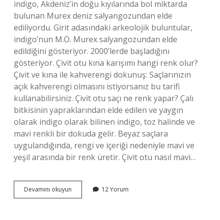
indigo, Akdeniz’in doğu kıyılarında bol miktarda
bulunan Murex deniz salyangozundan elde
ediliyordu. Girit adasındaki arkeolojik buluntular,
indigo’nun M.Ö. Murex salyangozundan elde
edildiğini gösteriyor. 2000’lerde başladığını
gösteriyor. Çivit otu kına karışımı hangi renk olur?
Çivit ve kına ile kahverengi dokunuş: Saçlarınızın
açık kahverengi olmasını istiyorsanız bu tarifi
kullanabilirsiniz. Çivit otu saçı ne renk yapar? Çalı
bitkisinin yapraklarından elde edilen ve yaygın
olarak indigo olarak bilinen indigo, toz halinde ve
mavi renkli bir dokuda gelir. Beyaz saçlara
uygulandığında, rengi ve içeriği nedeniyle mavi ve
yeşil arasında bir renk üretir. Çivit otu nasıl mavi…
Çivit
Devamını okuyun
12 Yorum
Boyası
Nasıl
Yapılır