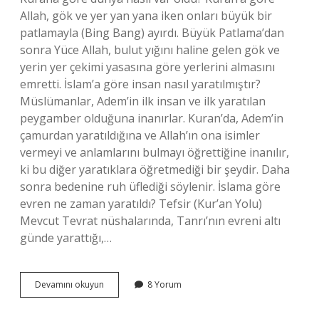
Allah, gök ve yer yan yana iken onları büyük bir
patlamayla (Bing Bang) ayırdı. Büyük Patlama’dan
sonra Yüce Allah, bulut yığını haline gelen gök ve
yerin yer çekimi yasasına göre yerlerini almasını
emretti. İslam’a göre insan nasıl yaratılmıştır?
Müslümanlar, Adem’in ilk insan ve ilk yaratılan
peygamber olduğuna inanırlar. Kuran’da, Adem’in
çamurdan yaratıldığına ve Allah’ın ona isimler
vermeyi ve anlamlarını bulmayı öğrettiğine inanılır,
ki bu diğer yaratıklara öğretmediği bir şeydir. Daha
sonra bedenine ruh üflediği söylenir. İslama göre
evren ne zaman yaratıldı? Tefsir (Kur’an Yolu)
Mevcut Tevrat nüshalarında, Tanrı’nın evreni altı
günde yarattığı,…
Islam
Devamını okuyun
8 Yorum
Dinine
Göre