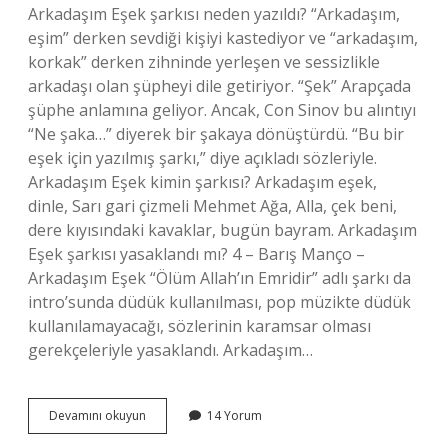
Arkadaşım Eşek şarkısı neden yazıldı? “Arkadaşım,
eşim” derken sevdiği kişiyi kastediyor ve “arkadaşım,
korkak” derken zihninde yerleşen ve sessizlikle
arkadaşı olan şüpheyi dile getiriyor. “Şek” Arapçada
şüphe anlamına geliyor. Ancak, Con Sinov bu alıntıyı
“Ne şaka…” diyerek bir şakaya dönüştürdü. “Bu bir
eşek için yazılmış şarkı,” diye açıkladı sözleriyle.
Arkadaşım Eşek kimin şarkısı? Arkadaşım eşek,
dinle, Sarı gari çizmeli Mehmet Ağa, Alla, çek beni,
dere kıyısındaki kavaklar, bugün bayram. Arkadaşım
Eşek şarkısı yasaklandı mı? 4 – Barış Manço –
Arkadaşım Eşek “Ölüm Allah’ın Emridir” adlı şarkı da
intro’sunda düdük kullanılması, pop müzikte düdük
kullanılamayacağı, sözlerinin karamsar olması
gerekçeleriyle yasaklandı. Arkadaşım…
Arkadaşım
Devamını okuyun
14 Yorum
Eşek