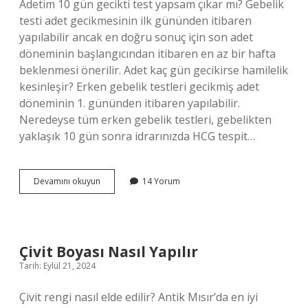
Adetim 10 gün gecikti test yapsam çıkar mı? Gebelik
testi adet gecikmesinin ilk gününden itibaren
yapılabilir ancak en doğru sonuç için son adet
döneminin başlangıcından itibaren en az bir hafta
beklenmesi önerilir. Adet kaç gün gecikirse hamilelik
kesinleşir? Erken gebelik testleri gecikmiş adet
döneminin 1. gününden itibaren yapılabilir.
Neredeyse tüm erken gebelik testleri, gebelikten
yaklaşık 10 gün sonra idrarınızda HCG tespit…
10
Devamını okuyun
14 Yorum
Gün
Adet
Gecikmesi
Hamilelik
Belirtisi
Çivit Boyası Nasıl Yapılır
Midir
Tarih: Eylül 21, 2024
Çivit rengi nasıl elde edilir? Antik Mısır’da en iyi