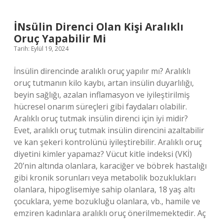
Dünya
Nasıl
Yaratıldı
İNsülin Direnci Olan Kişi Aralıklı
Oruç Yapabilir Mi
Tarih: Eylül 19, 2024
İnsülin direncinde aralıklı oruç yapılır mı? Aralıklı
oruç tutmanın kilo kaybı, artan insülin duyarlılığı,
beyin sağlığı, azalan inflamasyon ve iyileştirilmiş
hücresel onarım süreçleri gibi faydaları olabilir.
Aralıklı oruç tutmak insülin direnci için iyi midir?
Evet, aralıklı oruç tutmak insülin direncini azaltabilir
ve kan şekeri kontrolünü iyileştirebilir. Aralıklı oruç
diyetini kimler yapamaz? Vücut kitle indeksi (VKİ)
20’nin altında olanlara, karaciğer ve böbrek hastalığı
gibi kronik sorunları veya metabolik bozuklukları
olanlara, hipoglisemiye sahip olanlara, 18 yaş altı
çocuklara, yeme bozukluğu olanlara, vb., hamile ve
emziren kadınlara aralıklı oruç önerilmemektedir. Aç