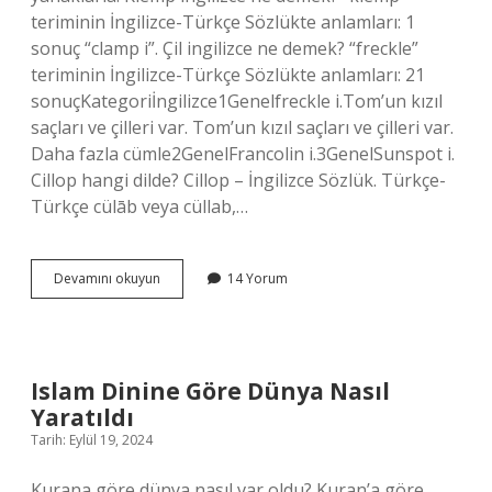
teriminin İngilizce-Türkçe Sözlükte anlamları: 1
sonuç “clamp i”. Çil ingilizce ne demek? “freckle”
teriminin İngilizce-Türkçe Sözlükte anlamları: 21
sonuçKategoriİngilizce1Genelfreckle i.Tom’un kızıl
saçları ve çilleri var. Tom’un kızıl saçları ve çilleri var.
Daha fazla cümle2GenelFrancolin i.3GenelSunspot i.
Cillop hangi dilde? Cillop – İngilizce Sözlük. Türkçe-
Türkçe cülāb veya cüllab,…
Cillop
Devamını okuyun
14 Yorum
Ne
Demek
Ingilizce
Islam Dinine Göre Dünya Nasıl
Yaratıldı
Tarih: Eylül 19, 2024
Kurana göre dünya nasıl var oldu? Kuran’a göre