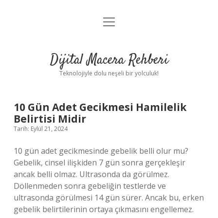
menüyü
Anasayfa
aç
Gizlilik Politikası
Dijital Macera Rehberi
Yasal Uyarı
Teknolojiyle dolu neşeli bir yolculuk!
Hakkımızda
Dijital
10 Gün Adet Gecikmesi Hamilelik
Belirtisi Midir
Macera
Tarih: Eylül 21, 2024
Rehberi
10 gün adet gecikmesinde gebelik belli olur mu?
Gebelik, cinsel ilişkiden 7 gün sonra gerçekleşir
Yazılar
ancak belli olmaz. Ultrasonda da görülmez.
Döllenmeden sonra gebeliğin testlerde ve
ultrasonda görülmesi 14 gün sürer. Ancak bu, erken
gebelik belirtilerinin ortaya çıkmasını engellemez.