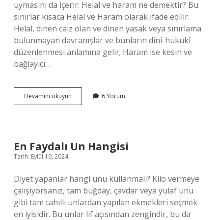
uymasını da içerir. Helal ve haram ne demektir? Bu
sınırlar kısaca Helal ve Haram olarak ifade edilir.
Helal, dinen caiz olan ve dinen yasak veya sınırlama
bulunmayan davranışlar ve bunların dinî-hukukî
düzenlenmesi anlamına gelir; Haram ise kesin ve
bağlayıcı…
Helal
Devamını okuyun
6 Yorum
Ve
Tayyib
Nedir
En Faydalı Un Hangisi
Tarih: Eylül 19, 2024
Diyet yapanlar hangi unu kullanmalı? Kilo vermeye
çalışıyorsanız, tam buğday, çavdar veya yulaf unu
gibi tam tahıllı unlardan yapılan ekmekleri seçmek
en iyisidir. Bu unlar lif açısından zengindir, bu da