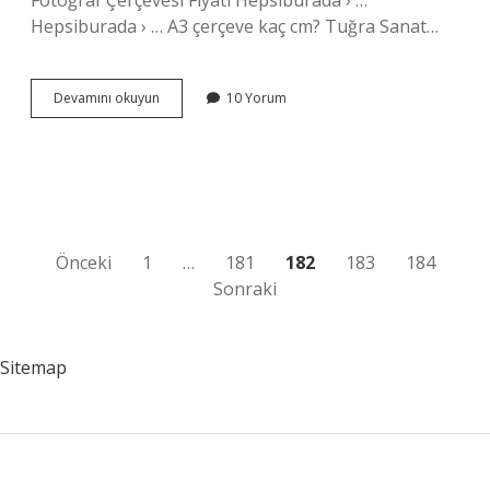
Fotoğraf Çerçevesi Fiyatı Hepsiburada › …
Hepsiburada › … A3 çerçeve kaç cm? Tuğra Sanat…
A4
Devamını okuyun
10 Yorum
Çerçeve
Boyutu
Nedir
Yazı
Önceki
1
…
181
182
183
184
Sonraki
sayfalaması
Sitemap