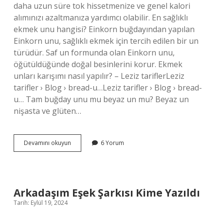
daha uzun süre tok hissetmenize ve genel kalori
alımınızı azaltmanıza yardımcı olabilir. En sağlıklı
ekmek unu hangisi? Einkorn buğdayından yapılan
Einkorn unu, sağlıklı ekmek için tercih edilen bir un
türüdür. Saf un formunda olan Einkorn unu,
öğütüldüğünde doğal besinlerini korur. Ekmek
unları karışımı nasıl yapılır? – Leziz tariflerLeziz
tarifler › Blog › bread-u…Leziz tarifler › Blog › bread-
u… Tam buğday unu mu beyaz un mu? Beyaz un
nişasta ve glüten…
En
Devamını okuyun
6 Yorum
Faydalı
Un
Hangisi
Arkadaşım Eşek Şarkısı Kime Yazıldı
Tarih: Eylül 19, 2024