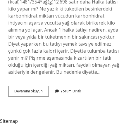
(kcal)1481/354Yağ(g)12.698 satır daha Halka tatlısı
kilo yapar mı? Ne yazık ki tüketilen besinlerdeki
karbonhidrat miktarı vücudun karbonhidrat
ihtiyacını aşarsa vücutta yağ olarak birikerek kilo
alımına yol açar. Ancak 1 halka tatlıyı nadiren, ayda
bir veya yılda bir tüketmenin bir sakıncası yoktur.
Diyet yaparken bu tatlıyı yemek tavsiye edilmez
çünkü çok fazla kalori içerir. Diyette tulumba tatlısı
yenir mi? Pişirme aşamasında kızartılan bir tatlı
olduğu için içerdiği yağ miktarı, faydalı olmayan yağ
asitleriyle dengelenir. Bu nedenle diyette…
Diyette
Devamını okuyun
Yorum Bırak
Halka
Tatlı
Yenir
Mi
Sitemap