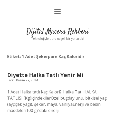
menüyü
Anasayfa
aç
Gizlilik Politikası
Dijital Macera Rehberi
Yasal Uyarı
Teknolojiyle dolu neşeli bir yolculuk!
Hakkımızda
Etiket:
1 Adet Şekerpare Kaç Kaloridir
Diyette Halka Tatlı Yenir Mi
Tarih: Kasım 29, 2024
1 Adet Halka tatlı Kaç Kalori? Halka TatlıHALKA
TATLISI (Kg)İçindekilerÖzel buğday unu, bitkisel yağ
(ayçiçek yağı), şeker, maya, vanilyaEnerji ve besin
maddeleri100 gr’daki enerji