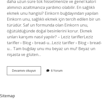
daha uzun süre tok hissetmenize ve genel kalori
alımınızı azaltmanıza yardımcı olabilir. En sağlıklı
ekmek unu hangisi? Einkorn buğdayından yapılan
Einkorn unu, sağlıklı ekmek için tercih edilen bir un
türüdür. Saf un formunda olan Einkorn unu,
öğütüldüğünde doğal besinlerini korur. Ekmek
unları karışımı nasıl yapılır? – Leziz tariflerLeziz
tarifler › Blog › bread-u…Leziz tarifler › Blog › bread-
u… Tam buğday unu mu beyaz un mu? Beyaz un
nişasta ve glüten…
En
Devamını okuyun
6 Yorum
Faydalı
Un
Hangisi
Sitemap