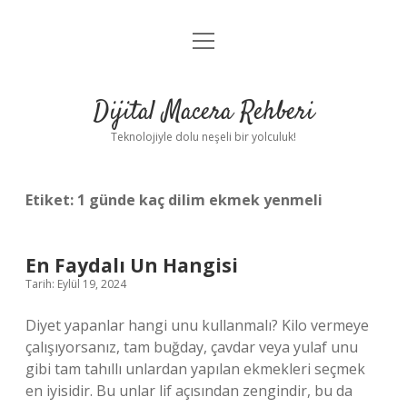
menüyü
Anasayfa
aç
Gizlilik Politikası
Dijital Macera Rehberi
Yasal Uyarı
Teknolojiyle dolu neşeli bir yolculuk!
Hakkımızda
Etiket:
1 günde kaç dilim ekmek yenmeli
En Faydalı Un Hangisi
Tarih: Eylül 19, 2024
Diyet yapanlar hangi unu kullanmalı? Kilo vermeye
çalışıyorsanız, tam buğday, çavdar veya yulaf unu
gibi tam tahıllı unlardan yapılan ekmekleri seçmek
en iyisidir. Bu unlar lif açısından zengindir, bu da