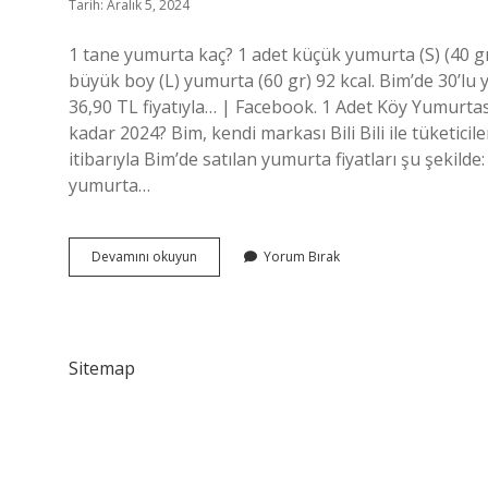
Tarih: Aralık 5, 2024
1 tane yumurta kaç? 1 adet küçük yumurta (S) (40 gr)
büyük boy (L) yumurta (60 gr) 92 kcal. Bim’de 30’lu
36,90 TL fiyatıyla… | Facebook. 1 Adet Köy Yumurtası
kadar 2024? Bim, kendi markası Bili Bili ile tüketici
itibarıyla Bim’de satılan yumurta fiyatları şu şekilde: 
yumurta…
1
Devamını okuyun
Yorum Bırak
Tane
Yumurta
Kaç
Tl
2024
Sitemap