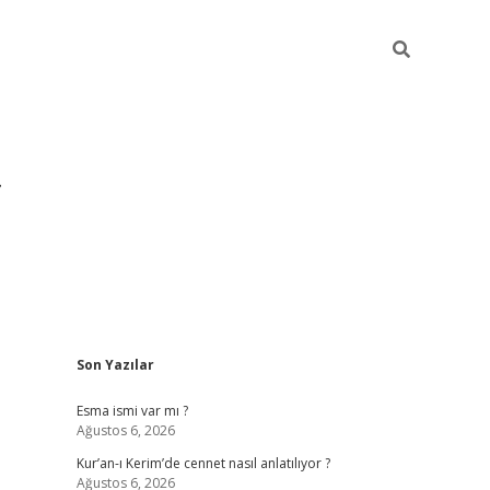
Sidebar
Son Yazılar
grandoperabet yeni gir
Esma ismi var mı ?
Ağustos 6, 2026
Kur’an-ı Kerim’de cennet nasıl anlatılıyor ?
Ağustos 6, 2026