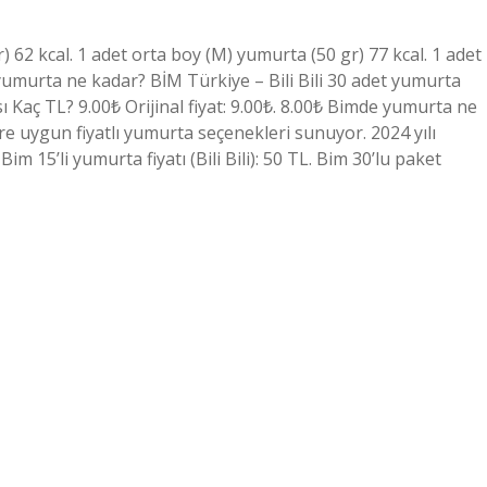
 62 kcal. 1 adet orta boy (M) yumurta (50 gr) 77 kcal. 1 adet
 yumurta ne kadar? BİM Türkiye – Bili Bili 30 adet yumurta
 Kaç TL? 9.00₺ Orijinal fiyat: 9.00₺. 8.00₺ Bimde yumurta ne
lere uygun fiyatlı yumurta seçenekleri sunuyor. 2024 yılı
Bim 15’li yumurta fiyatı (Bili Bili): 50 TL. Bim 30’lu paket