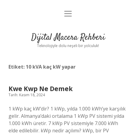
menüyü
Anasayfa
aç
Gizlilik Politikası
Dijital Macera Rehberi
Yasal Uyarı
Teknolojiyle dolu neşeli bir yolculuk!
Hakkımızda
Etiket:
10 kVA kaç kW yapar
Kwe Kwp Ne Demek
Tarih: Kasım 18, 2024
1 kWp kaç kW’dir? 1 kWp, yılda 1.000 kWh’ye karşılık
gelir. Almanya’daki ortalama 1 kWp PV sistemi yılda
1.000 kWh üretir. 7 kWp PV sistemiyle 7.000 kWh
elde edilebilir. kWp nedir açılımı? kWp, bir PV