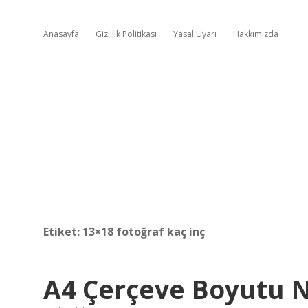
Anasayfa
Gizlilik Politikası
Yasal Uyarı
Hakkımızda
Etiket:
13×18 fotoğraf kaç inç
A4 Çerçeve Boyutu N