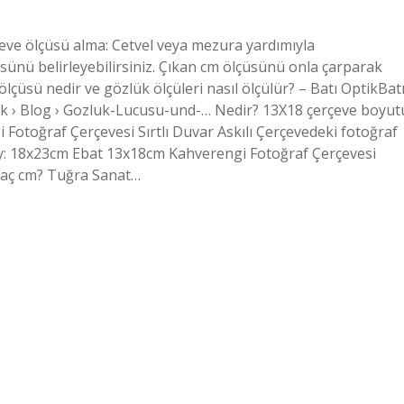
çeve ölçüsü alma: Cetvel veya mezura yardımıyla
üsünü belirleyebilirsiniz. Çıkan cm ölçüsünü onla çarparak
çüsü nedir ve gözlük ölçüleri nasıl ölçülür? – Batı OptikBat
ik › Blog › Gozluk-Lucusu-und-… Nedir? 13X18 çerçeve boyut
Fotoğraf Çerçevesi Sırtlı Duvar Askılı Çerçevedeki fotoğraf
oy: 18x23cm Ebat 13x18cm Kahverengi Fotoğraf Çerçevesi
 kaç cm? Tuğra Sanat…