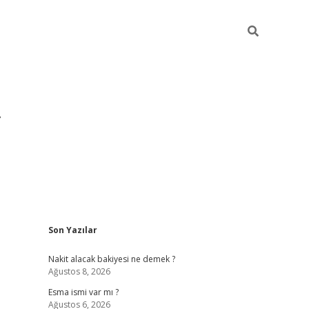
Sidebar
Son Yazılar
grandoperabet yeni gir
Nakit alacak bakiyesi ne demek ?
Ağustos 8, 2026
Esma ismi var mı ?
Ağustos 6, 2026