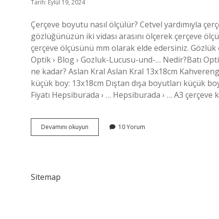
Tarih: Eylül 19, 2024
Çerçeve boyutu nasıl ölçülür? Cetvel yardımıyla çer
gözlüğünüzün iki vidası arasını ölçerek çerçeve ölç
çerçeve ölçüsünü mm olarak elde edersiniz. Gözlük öl
Optik › Blog › Gozluk-Lucusu-und-… Nedir?Batı Opt
ne kadar? Aslan Kral Aslan Kral 13x18cm Kahverengi 
küçük boy: 13x18cm Dıştan dışa boyutları küçük b
Fiyatı Hepsiburada › … Hepsiburada › … A3 çerçeve
A4
Devamını okuyun
10 Yorum
Çerçeve
Boyutu
Nedir
Sitemap