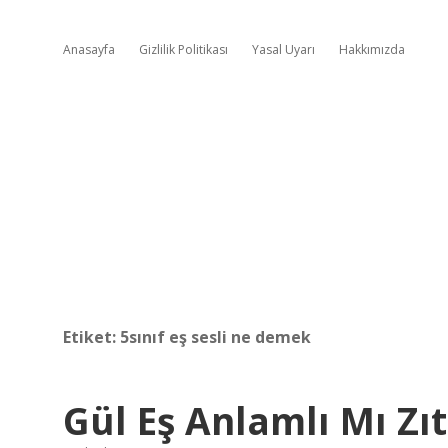
Anasayfa
Gizlilik Politikası
Yasal Uyarı
Hakkımızda
Etiket:
5sınıf eş sesli ne demek
Gül Eş Anlamlı Mı Zı