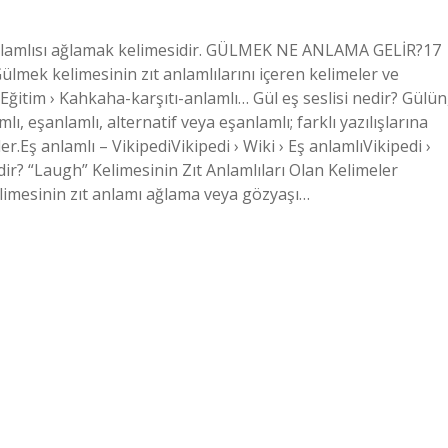
t anlamlısı ağlamak kelimesidir. GÜLMEK NE ANLAMA GELİR?17
lmek kelimesinin zıt anlamlılarını içeren kelimeler ve
ğitim › Kahkaha-karşıtı-anlamlı… Gül eş seslisi nedir? Gülün
ı, eşanlamlı, alternatif veya eşanlamlı; farklı yazılışlarına
.Eş anlamlı – VikipediVikipedi › Wiki › Eş anlamlıVikipedi ›
dir? “Laugh” Kelimesinin Zıt Anlamlıları Olan Kelimeler
elimesinin zıt anlamı ağlama veya gözyaşı…