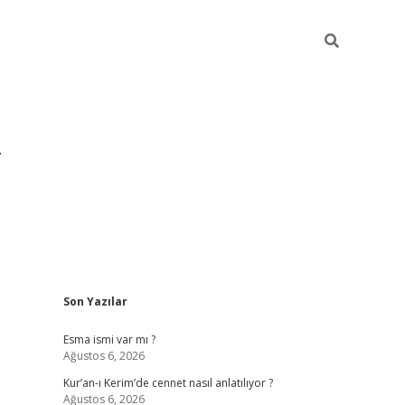
Sidebar
Son Yazılar
grandoperabet yeni gir
Esma ismi var mı ?
Ağustos 6, 2026
Kur’an-ı Kerim’de cennet nasıl anlatılıyor ?
Ağustos 6, 2026