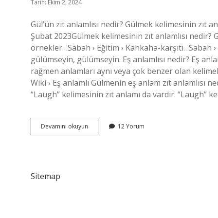
Tarih: Ekim 2, 2024
Gül’ün zıt anlamlısı nedir? Gülmek kelimesinin zı
Şubat 2023Gülmek kelimesinin zıt anlamlısı nedir? Gü
örnekler…Sabah › Eğitim › Kahkaha-karşıtı…Sabah › E
gülümseyin, gülümseyin. Eş anlamlısı nedir? Eş anlaml
rağmen anlamları aynı veya çok benzer olan kelimeler
Wiki › Eş anlamlı Gülmenin eş anlam zıt anlamlısı ne
“Laugh” kelimesinin zıt anlamı da vardır. “Laugh” k
Gül
Devamını okuyun
12 Yorum
Eş
Anlamlı
Mı
Zıt
Anlamlı
Sitemap
Mı