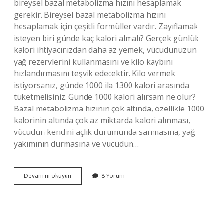
bireysel bazal metabolizma hızını hesaplamak
gerekir. Bireysel bazal metabolizma hızını
hesaplamak için çeşitli formüller vardır. Zayıflamak
isteyen biri günde kaç kalori almalı? Gerçek günlük
kalori ihtiyacınızdan daha az yemek, vücudunuzun
yağ rezervlerini kullanmasını ve kilo kaybını
hızlandırmasını teşvik edecektir. Kilo vermek
istiyorsanız, günde 1000 ila 1300 kalori arasında
tüketmelisiniz. Günde 1000 kalori alırsam ne olur?
Bazal metabolizma hızının çok altında, özellikle 1000
kalorinin altında çok az miktarda kalori alınması,
vücudun kendini açlık durumunda sanmasına, yağ
yakımının durmasına ve vücudun…
1
Devamını okuyun
8 Yorum
Erkek
Gunde
Kac
Kalori