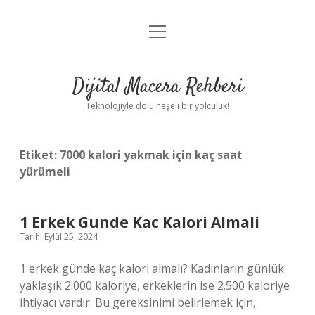
menüyü
Anasayfa
aç
Gizlilik Politikası
Dijital Macera Rehberi
Yasal Uyarı
Teknolojiyle dolu neşeli bir yolculuk!
Hakkımızda
Etiket:
7000 kalori yakmak için kaç saat
yürümeli
1 Erkek Gunde Kac Kalori Almali
Tarih: Eylül 25, 2024
1 erkek günde kaç kalori almalı? Kadınların günlük
yaklaşık 2.000 kaloriye, erkeklerin ise 2.500 kaloriye
ihtiyacı vardır. Bu gereksinimi belirlemek için,