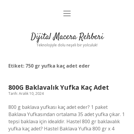
menüyü
Anasayfa
aç
Gizlilik Politikası
Dijital Macera Rehberi
Yasal Uyarı
Teknolojiyle dolu neşeli bir yolculuk!
Hakkımızda
Etiket:
750 gr yufka kaç adet eder
800G Baklavalık Yufka Kaç Adet
Tarih: Aralık 10, 2024
800 g baklava yufkası kaç adet eder? 1 paket
Baklava Yufkasından ortalama 35 adet yufka çıkar. 1
tepsi baklava için idealdir. Hastel 800 gr baklavalık
yufka kaç adet? Hastel Baklava Yufka 800 gr x 4