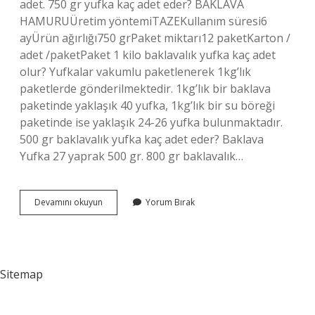
adet. 750 gr yufka kaç adet eder? BAKLAVA
HAMURUÜretim yöntemiTAZEKullanım süresi6
ayÜrün ağırlığı750 grPaket miktarı12 paketKarton /
adet /paketPaket 1 kilo baklavalık yufka kaç adet
olur? Yufkalar vakumlu paketlenerek 1kg’lık
paketlerde gönderilmektedir. 1kg’lık bir baklava
paketinde yaklaşık 40 yufka, 1kg’lık bir su böreği
paketinde ise yaklaşık 24-26 yufka bulunmaktadır.
500 gr baklavalık yufka kaç adet eder? Baklava
Yufka 27 yaprak 500 gr. 800 gr baklavalık…
800G
Devamını okuyun
Yorum Bırak
Baklavalık
Yufka
Kaç
Adet
Sitemap