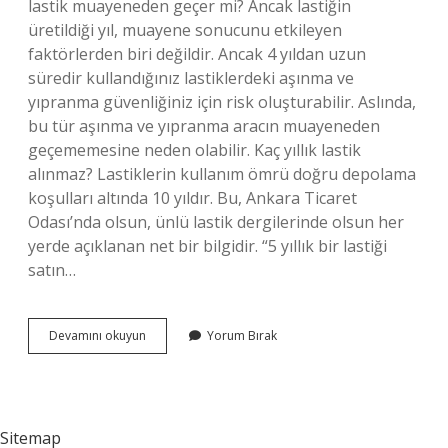
lastik muayeneden geçer mi? Ancak lastiğin
üretildiği yıl, muayene sonucunu etkileyen
faktörlerden biri değildir. Ancak 4 yıldan uzun
süredir kullandığınız lastiklerdeki aşınma ve
yıpranma güvenliğiniz için risk oluşturabilir. Aslında,
bu tür aşınma ve yıpranma aracın muayeneden
geçememesine neden olabilir. Kaç yıllık lastik
alınmaz? Lastiklerin kullanım ömrü doğru depolama
koşulları altında 10 yıldır. Bu, Ankara Ticaret
Odası’nda olsun, ünlü lastik dergilerinde olsun her
yerde açıklanan net bir bilgidir. “5 yıllık bir lastiği
satın…
10
Devamını okuyun
Yorum Bırak
Yıllık
Araç
Lastiği
Kullanılır
Mı
Sitemap