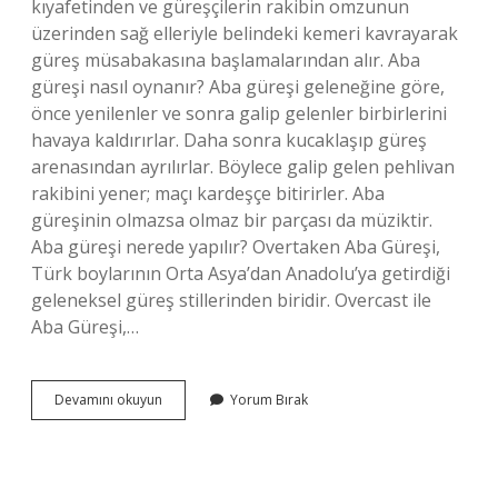
kıyafetinden ve güreşçilerin rakibin omzunun
üzerinden sağ elleriyle belindeki kemeri kavrayarak
güreş müsabakasına başlamalarından alır. Aba
güreşi nasıl oynanır? Aba güreşi geleneğine göre,
önce yenilenler ve sonra galip gelenler birbirlerini
havaya kaldırırlar. Daha sonra kucaklaşıp güreş
arenasından ayrılırlar. Böylece galip gelen pehlivan
rakibini yener; maçı kardeşçe bitirirler. Aba
güreşinin olmazsa olmaz bir parçası da müziktir.
Aba güreşi nerede yapılır? Overtaken Aba Güreşi,
Türk boylarının Orta Asya’dan Anadolu’ya getirdiği
geleneksel güreş stillerinden biridir. Overcast ile
Aba Güreşi,…
Aba
Devamını okuyun
Yorum Bırak
Güreşi
Nedir
Nasıl
Oynanır