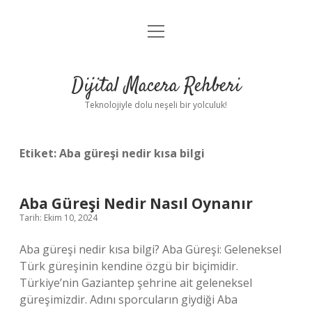
menüyü
Anasayfa
aç
Gizlilik Politikası
Dijital Macera Rehberi
Yasal Uyarı
Teknolojiyle dolu neşeli bir yolculuk!
Hakkımızda
Etiket:
Aba güreşi nedir kısa bilgi
Aba Güreşi Nedir Nasıl Oynanır
Tarih: Ekim 10, 2024
Aba güreşi nedir kısa bilgi? Aba Güreşi: Geleneksel
Türk güreşinin kendine özgü bir biçimidir.
Türkiye’nin Gaziantep şehrine ait geleneksel
güreşimizdir. Adını sporcuların giydiği Aba