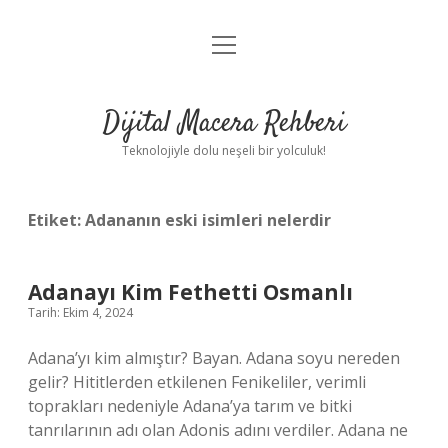
menüyü
Anasayfa
aç
Gizlilik Politikası
Dijital Macera Rehberi
Yasal Uyarı
Teknolojiyle dolu neşeli bir yolculuk!
Hakkımızda
Etiket:
Adananın eski isimleri nelerdir
Adanayı Kim Fethetti Osmanlı
Tarih: Ekim 4, 2024
Adana’yı kim almıştır? Bayan. Adana soyu nereden
gelir? Hititlerden etkilenen Fenikeliler, verimli
toprakları nedeniyle Adana’ya tarım ve bitki
tanrılarının adı olan Adonis adını verdiler. Adana ne