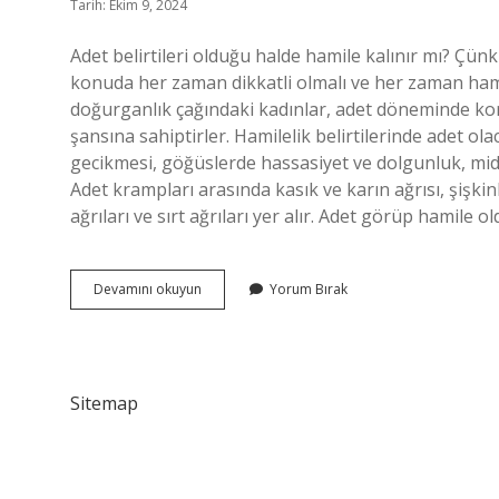
Tarih: Ekim 9, 2024
Adet belirtileri olduğu halde hamile kalınır mı? Çün
konuda her zaman dikkatli olmalı ve her zaman hamil
doğurganlık çağındaki kadınlar, adet döneminde kor
şansına sahiptirler. Hamilelik belirtilerinde adet ola
gecikmesi, göğüslerde hassasiyet ve dolgunluk, mide
Adet krampları arasında kasık ve karın ağrısı, şişk
ağrıları ve sırt ağrıları yer alır. Adet görüp hamil
Adet
Devamını okuyun
Yorum Bırak
Belirtisi
Olupta
Hamile
Olan
Var
Sitemap
Mi