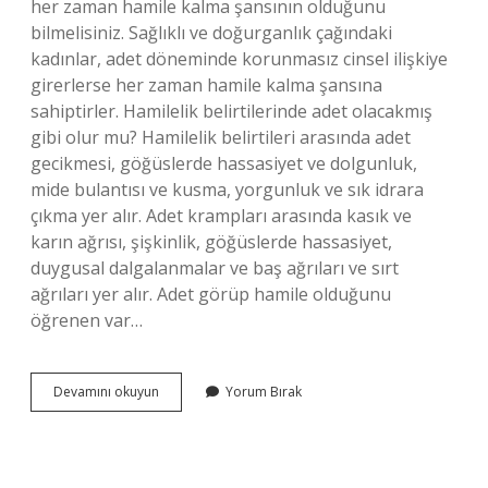
her zaman hamile kalma şansının olduğunu
bilmelisiniz. Sağlıklı ve doğurganlık çağındaki
kadınlar, adet döneminde korunmasız cinsel ilişkiye
girerlerse her zaman hamile kalma şansına
sahiptirler. Hamilelik belirtilerinde adet olacakmış
gibi olur mu? Hamilelik belirtileri arasında adet
gecikmesi, göğüslerde hassasiyet ve dolgunluk,
mide bulantısı ve kusma, yorgunluk ve sık idrara
çıkma yer alır. Adet krampları arasında kasık ve
karın ağrısı, şişkinlik, göğüslerde hassasiyet,
duygusal dalgalanmalar ve baş ağrıları ve sırt
ağrıları yer alır. Adet görüp hamile olduğunu
öğrenen var…
Adet
Devamını okuyun
Yorum Bırak
Belirtisi
Olupta
Hamile
Olan