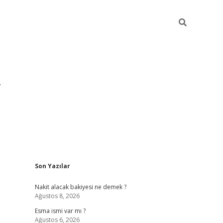
Sidebar
Son Yazılar
grandoperabet yeni gir
Nakit alacak bakiyesi ne demek ?
Ağustos 8, 2026
Esma ismi var mı ?
Ağustos 6, 2026