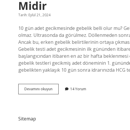
Midir
Tarih: Eylül 21, 2024
10 gün adet gecikmesinde gebelik belli olur mu? Gebe
olmaz. Ultrasonda da görülmez. Döllenmeden sonra 
Ancak bu, erken gebelik belirtilerinin ortaya çıkma
Gebelik testi adet gecikmesinin ilk gününden itibar
başlangıcından itibaren en az bir hafta beklenmesi ö
gebelik testleri gecikmiş adet döneminin 1. gününde
gebelikten yaklaşık 10 gün sonra idrarınızda HCG t
10
Devamını okuyun
14 Yorum
Gün
Adet
Gecikmesi
Hamilelik
Belirtisi
Sitemap
Midir