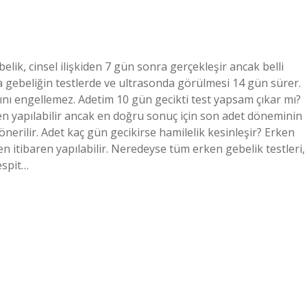
lik, cinsel ilişkiden 7 gün sonra gerçekleşir ancak belli
gebeliğin testlerde ve ultrasonda görülmesi 14 gün sürer.
sını engellemez. Adetim 10 gün gecikti test yapsam çıkar mı?
en yapılabilir ancak en doğru sonuç için son adet döneminin
nerilir. Adet kaç gün gecikirse hamilelik kesinleşir? Erken
n itibaren yapılabilir. Neredeyse tüm erken gebelik testleri,
espit…