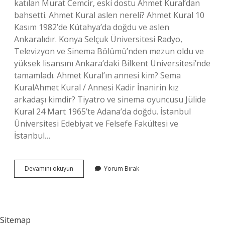
katılan Murat Cemcir, eski dostu Ahmet Kural’dan
bahsetti. Ahmet Kural aslen nereli? Ahmet Kural 10
Kasım 1982’de Kütahya’da doğdu ve aslen
Ankaralıdır. Konya Selçuk Üniversitesi Radyo,
Televizyon ve Sinema Bölümü’nden mezun oldu ve
yüksek lisansını Ankara’daki Bilkent Üniversitesi’nde
tamamladı. Ahmet Kural’ın annesi kim? Sema
KuralAhmet Kural / Annesi Kadir İnanirin kız
arkadaşı kimdir? Tiyatro ve sinema oyuncusu Jülide
Kural 24 Mart 1965’te Adana’da doğdu. İstanbul
Üniversitesi Edebiyat ve Felsefe Fakültesi ve
İstanbul…
Ahmet
Devamını okuyun
Yorum Bırak
Kural
Kardeşi
Kim
Sitemap