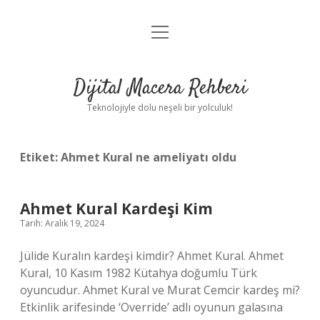
menüyü
Anasayfa
aç
Gizlilik Politikası
Dijital Macera Rehberi
Yasal Uyarı
Teknolojiyle dolu neşeli bir yolculuk!
Hakkımızda
Etiket:
Ahmet Kural ne ameliyatı oldu
Ahmet Kural Kardeşi Kim
Tarih: Aralık 19, 2024
Jülide Kuralın kardeşi kimdir? Ahmet Kural. Ahmet
Kural, 10 Kasım 1982 Kütahya doğumlu Türk
oyuncudur. Ahmet Kural ve Murat Cemcir kardeş mi?
Etkinlik arifesinde ‘Override’ adlı oyunun galasına