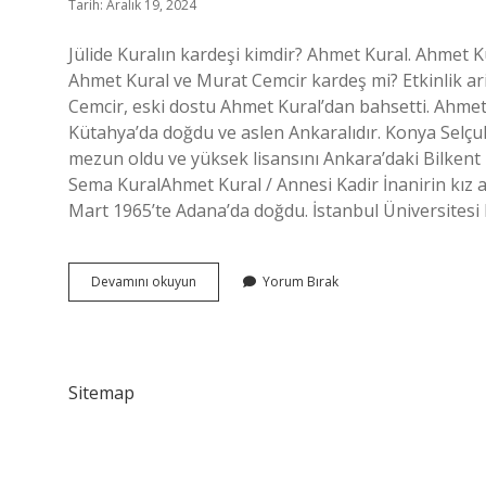
Tarih: Aralık 19, 2024
Jülide Kuralın kardeşi kimdir? Ahmet Kural. Ahmet
Ahmet Kural ve Murat Cemcir kardeş mi? Etkinlik ari
Cemcir, eski dostu Ahmet Kural’dan bahsetti. Ahmet
Kütahya’da doğdu ve aslen Ankaralıdır. Konya Selç
mezun oldu ve yüksek lisansını Ankara’daki Bilkent
Sema KuralAhmet Kural / Annesi Kadir İnanirin kız 
Mart 1965’te Adana’da doğdu. İstanbul Üniversitesi 
Ahmet
Devamını okuyun
Yorum Bırak
Kural
Kardeşi
Kim
Sitemap