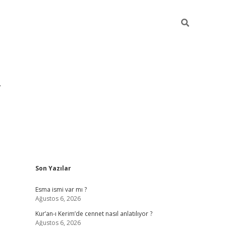
Sidebar
Son Yazılar
grandoperabet yeni giri
Esma ismi var mı ?
Ağustos 6, 2026
Kur’an-ı Kerim’de cennet nasıl anlatılıyor ?
Ağustos 6, 2026