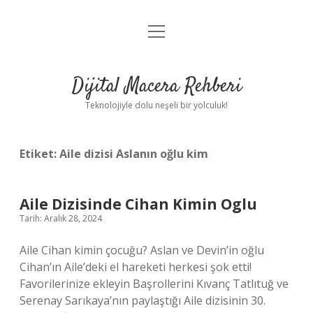
menüyü
Anasayfa
aç
Gizlilik Politikası
Dijital Macera Rehberi
Yasal Uyarı
Teknolojiyle dolu neşeli bir yolculuk!
Hakkımızda
Etiket:
Aile dizisi Aslanın oğlu kim
Aile Dizisinde Cihan Kimin Oglu
Tarih: Aralık 28, 2024
Aile Cihan kimin çocuğu? Aslan ve Devin’in oğlu
Cihan’ın Aile’deki el hareketi herkesi şok etti!
Favorilerinize ekleyin Başrollerini Kıvanç Tatlıtuğ ve
Serenay Sarıkaya’nın paylaştığı Aile dizisinin 30.