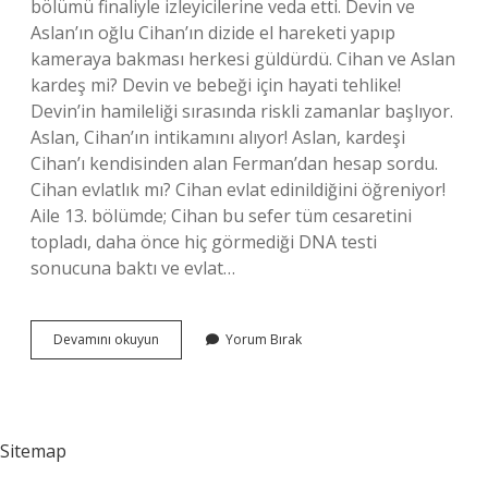
bölümü finaliyle izleyicilerine veda etti. Devin ve
Aslan’ın oğlu Cihan’ın dizide el hareketi yapıp
kameraya bakması herkesi güldürdü. Cihan ve Aslan
kardeş mi? Devin ve bebeği için hayati tehlike!
Devin’in hamileliği sırasında riskli zamanlar başlıyor.
Aslan, Cihan’ın intikamını alıyor! Aslan, kardeşi
Cihan’ı kendisinden alan Ferman’dan hesap sordu.
Cihan evlatlık mı? Cihan evlat edinildiğini öğreniyor!
Aile 13. bölümde; Cihan bu sefer tüm cesaretini
topladı, daha önce hiç görmediği DNA testi
sonucuna baktı ve evlat…
Aile
Devamını okuyun
Yorum Bırak
Dizisinde
Cihan
Kimin
Oglu
Sitemap