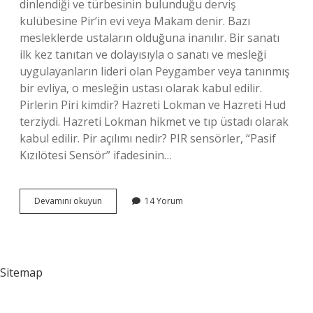
dinlendiği ve türbesinin bulunduğu derviş
kulübesine Pir’in evi veya Makam denir. Bazı
mesleklerde ustaların olduğuna inanılır. Bir sanatı
ilk kez tanıtan ve dolayısıyla o sanatı ve mesleği
uygulayanların lideri olan Peygamber veya tanınmış
bir evliya, o mesleğin ustası olarak kabul edilir.
Pirlerin Piri kimdir? Hazreti Lokman ve Hazreti Hud
terziydi. Hazreti Lokman hikmet ve tıp üstadı olarak
kabul edilir. Pir açılımı nedir? PIR sensörler, “Pasif
Kızılötesi Sensör” ifadesinin…
Ya
Devamını okuyun
14 Yorum
Allah
Ya
Pir
Ne
Demek
Sitemap