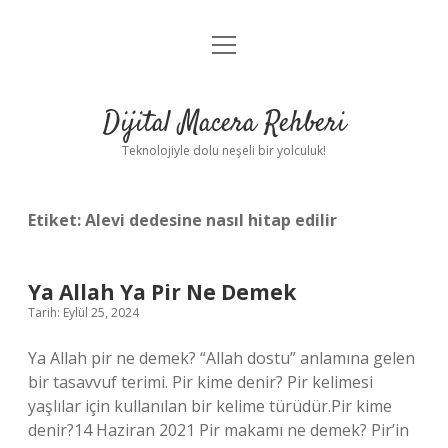
menüyü
Anasayfa
aç
Gizlilik Politikası
Dijital Macera Rehberi
Yasal Uyarı
Teknolojiyle dolu neşeli bir yolculuk!
Hakkımızda
Etiket:
Alevi dedesine nasıl hitap edilir
Ya Allah Ya Pir Ne Demek
Tarih: Eylül 25, 2024
Ya Allah pir ne demek? “Allah dostu” anlamına gelen
bir tasavvuf terimi. Pir kime denir? Pir kelimesi
yaşlılar için kullanılan bir kelime türüdür.Pir kime
denir?14 Haziran 2021 Pir makamı ne demek? Pir’in