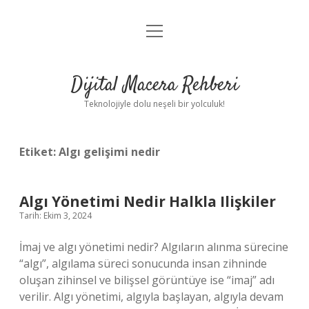
menüyü
Anasayfa
aç
Gizlilik Politikası
Dijital Macera Rehberi
Yasal Uyarı
Teknolojiyle dolu neşeli bir yolculuk!
Hakkımızda
Etiket:
Algı gelişimi nedir
Algı Yönetimi Nedir Halkla Ilişkiler
Tarih: Ekim 3, 2024
İmaj ve algı yönetimi nedir? Algıların alınma sürecine
“algı”, algılama süreci sonucunda insan zihninde
oluşan zihinsel ve bilişsel görüntüye ise “imaj” adı
verilir. Algı yönetimi, algıyla başlayan, algıyla devam