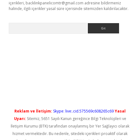
içerikleri,
backlinkpanelicomtr@gmail.com
adresine bildirmeniz
halinde, ilgili içerikler yasal süre içerisinde sitemizden kaldırılacaktır.
Arama
yeni giriş
Reklam ve İletişim:
Skype: live:.cid.575569c608265c69
Yasal
Uyarı:
Sitemiz, 5651 Sayılı Kanun gereğince Bilgi Teknolojileri ve
İletişim Kurumu (BTK) tarafından onaylanmış bir Yer Sağlayıcı olarak
hizmet vermektedir. Bu nedenle, sitedeki içerikleri proaktif olarak