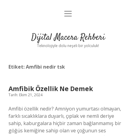
menüyü
Anasayfa
aç
Gizlilik Politikası
Dijital Macera Rehberi
Yasal Uyarı
Teknolojiyle dolu neşeli bir yolculuk!
Hakkımızda
Etiket:
Amfibi nedir tsk
Amfibik Özellik Ne Demek
Tarih: Ekim 21, 2024
Amfibi özellik nedir? Amniyon yumurtası olmayan,
farklı sıcaklıklara duyarlı, çıplak ve nemli deriye
sahip, kaburgalara hiçbir zaman bağlanmamış bir
göğüs kemiğine sahip olan ve çoğunun ses