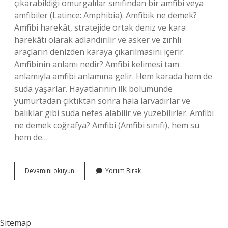
çıkarabildiği omurgalılar sınıfından bir amfibi veya
amfibiler (Latince: Amphibia). Amfibik ne demek?
Amfibi harekât, stratejide ortak deniz ve kara
harekâtı olarak adlandırılır ve asker ve zırhlı
araçların denizden karaya çıkarılmasını içerir.
Amfibinin anlamı nedir? Amfibi kelimesi tam
anlamıyla amfibi anlamına gelir. Hem karada hem de
suda yaşarlar. Hayatlarının ilk bölümünde
yumurtadan çıktıktan sonra hala larvadırlar ve
balıklar gibi suda nefes alabilir ve yüzebilirler. Amfibi
ne demek coğrafya? Amfibi (Amfibi sınıfı), hem su
hem de…
Amfibik
Devamını okuyun
Yorum Bırak
Özellik
Ne
Demek
Sitemap