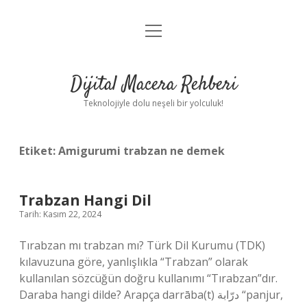
menüyü
Anasayfa
aç
Gizlilik Politikası
Dijital Macera Rehberi
Yasal Uyarı
Teknolojiyle dolu neşeli bir yolculuk!
Hakkımızda
Etiket:
Amigurumi trabzan ne demek
Trabzan Hangi Dil
Tarih: Kasım 22, 2024
Tırabzan mı trabzan mı? Türk Dil Kurumu (TDK)
kılavuzuna göre, yanlışlıkla “Trabzan” olarak
kullanılan sözcüğün doğru kullanımı “Tırabzan”dır.
Daraba hangi dilde? Arapça darrāba(t) درّابة “panjur,