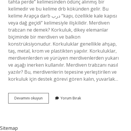
tahta perde” kelimesinden ödünç alınmış bir
kelimedir ve bu kelime drb kökünden gelir. Bu
kelime Arapça darb درب “kapı, özellikle kale kapısı
veya dağ geçidi” kelimesiyle ilişkilidir. Merdiven
trabzan ne demek? Korkuluk, dikey elemanlar
biçiminde bir merdiven ve balkon
konstrüksiyonudur. Korkuluklar genellikle ahşap,
taş, metal, krom ve plastikten yapılır. Korkuluklar,
merdivenlerden ve yürüyen merdivenlerden yukarı
ve aşağı inerken kullanılır. Merdiven trabzanı nasıl
yazılır? Bu, merdivenlerin tepesine yerleştirilen ve
korkuluk için destek görevi gören kalın, yuvarlak…
Trabzan
Devamını okuyun
Yorum Bırak
Hangi
Dil
Sitemap