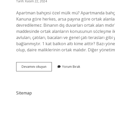
Tarih: Kasım 22, 2024
Apartman bahçesi özel mülk mü? Apartmanda bahçe k
Kanuna göre herkes, arsa payına göre ortak alanlar
devredilemez. Binanın dış duvarları ortak alan mıdır
maddesinde ortak alanların konusunun sözleşme ile
avluları, çatıları, bacaları ve genel çatı terasları g
bağlanmıştır. 1 kat balkon altı kime aittir? Bazı yön
olup, daire maliklerinin ortak malıdır. Diğer yöneti
Binanın
Devamını okuyun
Yorum Bırak
Arka
Bahçesi
Kime
Aittir
Sitemap