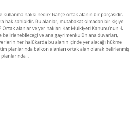
ullanma hakkı nedir? Bahçe ortak alanın bir parçasıdır.
a hak sahibidir. Bu alanlar, mutabakat olmadan bir kişiye
? Ortak alanlar ve yer hakları Kat Mülkiyeti Kanunu’nun 4.
 belirlenebileceği ve ana gayrimenkulün ana duvarları,
ibi yerlerin her halükarda bu alanın içinde yer alacağı hükme
etim planlarında balkon alanları ortak alan olarak belirlenmi
m planlarında…