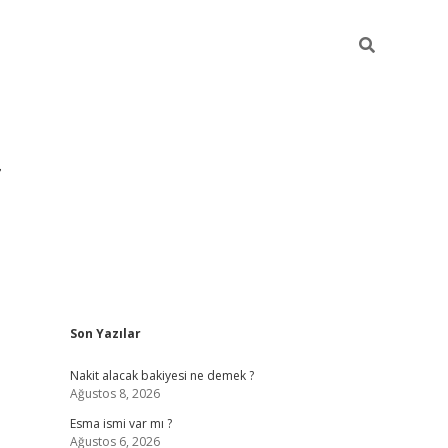
Sidebar
Son Yazılar
grandoperabet yeni gir
Nakit alacak bakiyesi ne demek ?
Ağustos 8, 2026
Esma ismi var mı ?
Ağustos 6, 2026