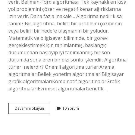
verir. Bellman-Ford algoritması: Tek kaynaklı en kısa
yol problemini çözer ve negatif kenar ağırlıklarına
izin verir. Daha fazla makale… Algoritma nedir kısa
tanım? Bir algoritma, belirli bir problemi çözmenin
veya belirli bir hedefe ulaşmanın bir yoludur.
Matematik ve bilgisayar biliminde, bir görevi
gerçekleştirmek için tanımlanmış, başlangıç ​​
durumundan başlayıp iyi tanımlanmış bir son
durumda sona eren bir dizi sonlu işlemdir. Algoritma
türleri nelerdir? Önemli algoritma türleriArama
algoritmalarıBellek yönetim algoritmalarıBilgisayar
grafik algoritmalarıKombinatif algoritmalarGrafik
algoritmalarıEvrimsel algoritmalarGenetik…
En
Devamını okuyun
10 Yorum
Kısa
Yol
Algoritması
Nedir