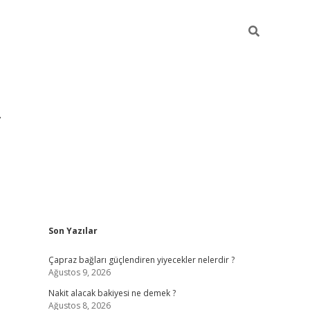
Sidebar
Son Yazılar
grandoperabet yeni gir
Çapraz bağları güçlendiren yiyecekler nelerdir ?
Ağustos 9, 2026
Nakit alacak bakiyesi ne demek ?
Ağustos 8, 2026