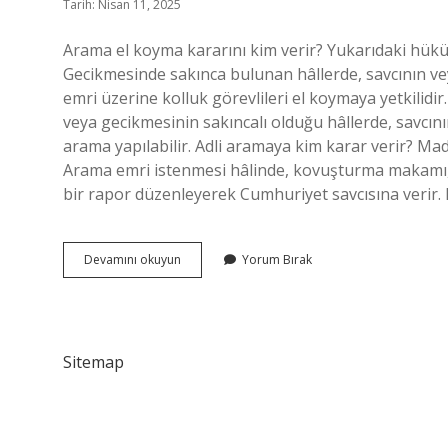
Tarih: Nisan 11, 2025
Arama el koyma kararını kim verir? Yukarıdaki hükü
Gecikmesinde sakınca bulunan hâllerde, savcının veya
emri üzerine kolluk görevlileri el koymaya yetkilidi
veya gecikmesinin sakıncalı olduğu hâllerde, savcını
arama yapılabilir. Adli aramaya kim karar verir? Ma
Arama emri istenmesi hâlinde, kovuşturma makamı, ş
bir rapor düzenleyerek Cumhuriyet savcısına verir. 
Arama
Devamını okuyun
Yorum Bırak
Ve
El
Koyma
Kararını
Kim
Sitemap
Verir