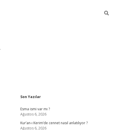
Sidebar
Son Yazılar
grandoperabet yeni gir
Esma ismi var mı ?
Ağustos 6, 2026
Kur’an-ı Kerim’de cennet nasıl anlatılıyor ?
Ağustos 6, 2026