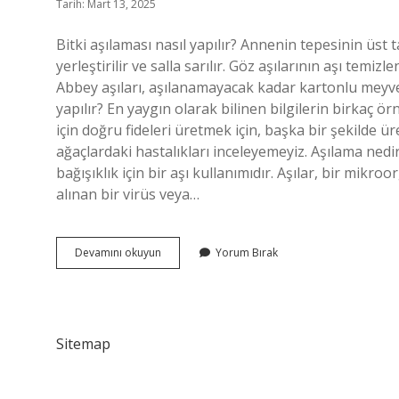
Tarih: Mart 13, 2025
Bitki aşılaması nasıl yapılır? Annenin tepesinin üst 
yerleştirilir ve salla sarılır. Göz aşılarının aşı tem
Abbey aşıları, aşılanamayacak kadar kartonlu meyve 
yapılır? En yaygın olarak bilinen bilgilerin birkaç ö
için doğru fideleri üretmek için, başka bir şekilde ü
ağaçlardaki hastalıkları inceleyemeyiz. Aşılama nedir 
bağışıklık için bir aşı kullanımıdır. Aşılar, bir m
alınan bir virüs veya…
Bitkilerde
Devamını okuyun
Yorum Bırak
Aşılama
Ne
Demektir
Sitemap