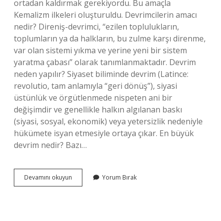
ortadan kaldırmak gerekiyordu. Bu amaçla
Kemalizm ilkeleri oluşturuldu. Devrimcilerin amacı
nedir? Direniş-devrimci, “ezilen toplulukların,
toplumların ya da halkların, bu zulme karşı direnme,
var olan sistemi yıkma ve yerine yeni bir sistem
yaratma çabası” olarak tanımlanmaktadır. Devrim
neden yapılır? Siyaset biliminde devrim (Latince:
revolutio, tam anlamıyla “geri dönüş”), siyasi
üstünlük ve örgütlenmede nispeten ani bir
değişimdir ve genellikle halkın algılanan baskı
(siyasi, sosyal, ekonomik) veya yetersizlik nedeniyle
hükümete isyan etmesiyle ortaya çıkar. En büyük
devrim nedir? Bazı…
Devrimlerin
Devamını okuyun
Yorum Bırak
Amacı
Nedir