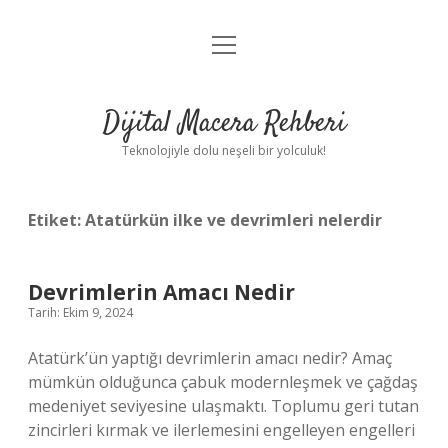
menüyü
Anasayfa
aç
Gizlilik Politikası
Dijital Macera Rehberi
Yasal Uyarı
Teknolojiyle dolu neşeli bir yolculuk!
Hakkımızda
Etiket:
Atatürkün ilke ve devrimleri nelerdir
Devrimlerin Amacı Nedir
Tarih: Ekim 9, 2024
Atatürk’ün yaptığı devrimlerin amacı nedir? Amaç
mümkün olduğunca çabuk modernleşmek ve çağdaş
medeniyet seviyesine ulaşmaktı. Toplumu geri tutan
zincirleri kırmak ve ilerlemesini engelleyen engelleri