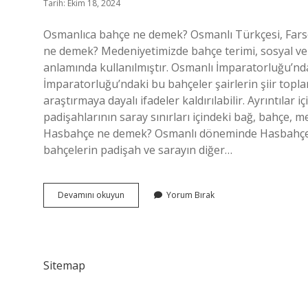
Tarih: Ekim 18, 2024
Osmanlıca bahçe ne demek? Osmanlı Türkçesi, Farsça باغ‎ (bāġça) (باغ‎ + چه‎) olan باغچه‎ (bāçe)’dir. Osmanlı’da
ne demek? Medeniyetimizde bahçe terimi, sosyal ve k
anlamında kullanılmıştır. Osmanlı İmparatorluğu’nd
İmparatorluğu’ndaki bu bahçeler şairlerin şiir topla
araştırmaya dayalı ifadeler kaldırılabilir. Ayrıntıla
padişahlarının saray sınırları içindeki bağ, bahçe, 
Hasbahçe ne demek? Osmanlı döneminde Hasbahçe di
bahçelerin padişah ve sarayın diğer…
Osmanlıda
Devamını okuyun
Yorum Bırak
Bahçe
Ne
Demek
Sitemap