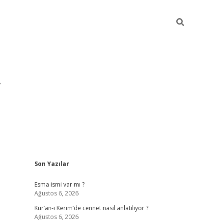
Sidebar
Son Yazılar
Esma ismi var mı ?
Ağustos 6, 2026
Kur’an-ı Kerim’de cennet nasıl anlatılıyor ?
Ağustos 6, 2026