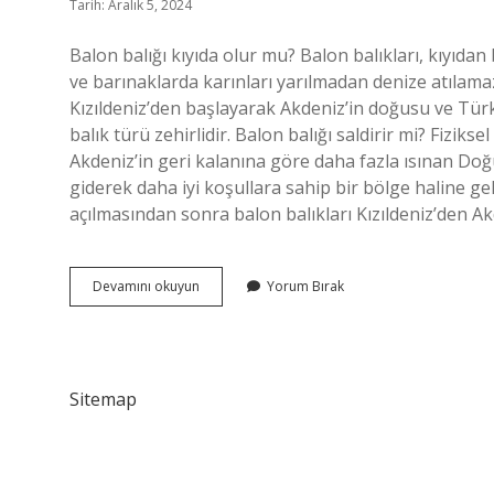
Tarih: Aralık 5, 2024
Balon balığı kıyıda olur mu? Balon balıkları, kıyıdan
ve barınaklarda karınları yarılmadan denize atılama
Kızıldeniz’den başlayarak Akdeniz’in doğusu ve Türk
balık türü zehirlidir. Balon balığı saldirir mi? Fiziksel
Akdeniz’in geri kalanına göre daha fazla ısınan Doğ
giderek daha iyi koşullara sahip bir bölge haline ge
açılmasından sonra balon balıkları Kızıldeniz’den A
Balon
Devamını okuyun
Yorum Bırak
Balığı
Sahile
Gelir
Mi
Sitemap