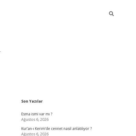
Sidebar
Son Yazılar
grandoperabet yeni gi
Esma ismi var mı ?
Ağustos 6, 2026
Kur’an-ı Kerim’de cennet nasıl anlatılıyor ?
Ağustos 6, 2026