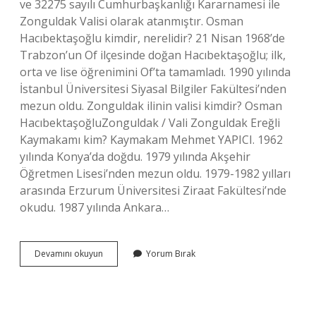
ve 32275 sayılı Cumhurbaşkanlığı Kararnamesi ile
Zonguldak Valisi olarak atanmıştır. Osman
Hacıbektaşoğlu kimdir, nerelidir? 21 Nisan 1968’de
Trabzon’un Of ilçesinde doğan Hacıbektaşoğlu; ilk,
orta ve lise öğrenimini Of’ta tamamladı. 1990 yılında
İstanbul Üniversitesi Siyasal Bilgiler Fakültesi’nden
mezun oldu. Zonguldak ilinin valisi kimdir? Osman
HacıbektaşoğluZonguldak / Vali Zonguldak Ereğli
Kaymakamı kim? Kaymakam Mehmet YAPICI. 1962
yılında Konya’da doğdu. 1979 yılında Akşehir
Öğretmen Lisesi’nden mezun oldu. 1979-1982 yılları
arasında Erzurum Üniversitesi Ziraat Fakültesi’nde
okudu. 1987 yılında Ankara…
Zonguldak
Devamını okuyun
Yorum Bırak
Ereğli
Valisi
Kim