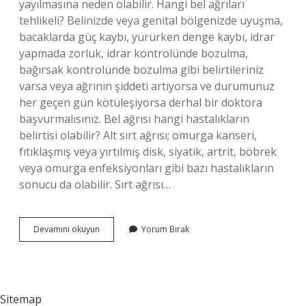
yayılmasına neden olabilir. Hangi bel ağrıları
tehlikeli? Belinizde veya genital bölgenizde uyuşma,
bacaklarda güç kaybı, yürürken denge kaybı, idrar
yapmada zorluk, idrar kontrolünde bozulma,
bağırsak kontrolünde bozulma gibi belirtileriniz
varsa veya ağrının şiddeti artıyorsa ve durumunuz
her geçen gün kötüleşiyorsa derhal bir doktora
başvurmalısınız. Bel ağrısı hangi hastalıkların
belirtisi olabilir? Alt sırt ağrısı; omurga kanseri,
fıtıklaşmış veya yırtılmış disk, siyatik, artrit, böbrek
veya omurga enfeksiyonları gibi bazı hastalıkların
sonucu da olabilir. Sırt ağrısı…
Hangi
Devamını okuyun
Yorum Bırak
Iç
Organ
Bel
Ağrısı
Yapar
Sitemap