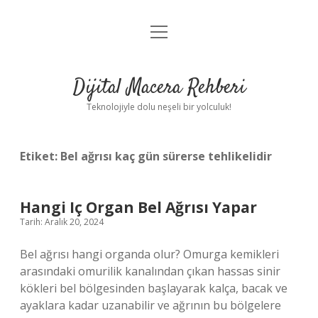
menüyü
Anasayfa
aç
Gizlilik Politikası
Dijital Macera Rehberi
Yasal Uyarı
Teknolojiyle dolu neşeli bir yolculuk!
Hakkımızda
Etiket:
Bel ağrısı kaç gün sürerse tehlikelidir
Hangi Iç Organ Bel Ağrısı Yapar
Tarih: Aralık 20, 2024
Bel ağrısı hangi organda olur? Omurga kemikleri
arasındaki omurilik kanalından çıkan hassas sinir
kökleri bel bölgesinden başlayarak kalça, bacak ve
ayaklara kadar uzanabilir ve ağrının bu bölgelere