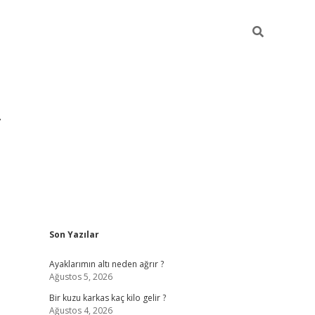
Sidebar
Son Yazılar
grandoperabet yeni giri
Ayaklarımın altı neden ağrır ?
Ağustos 5, 2026
Bir kuzu karkas kaç kilo gelir ?
Ağustos 4, 2026