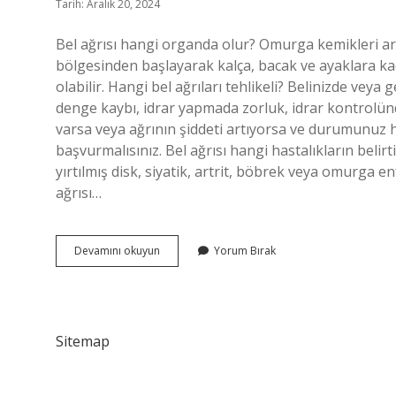
Tarih: Aralık 20, 2024
Bel ağrısı hangi organda olur? Omurga kemikleri ara
bölgesinden başlayarak kalça, bacak ve ayaklara ka
olabilir. Hangi bel ağrıları tehlikeli? Belinizde ve
denge kaybı, idrar yapmada zorluk, idrar kontrolün
varsa veya ağrının şiddeti artıyorsa ve durumunuz 
başvurmalısınız. Bel ağrısı hangi hastalıkların belirti
yırtılmış disk, siyatik, artrit, böbrek veya omurga en
ağrısı…
Hangi
Devamını okuyun
Yorum Bırak
Iç
Organ
Bel
Ağrısı
Yapar
Sitemap