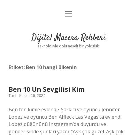
menüyü
Anasayfa
aç
Gizlilik Politikası
Dijital Macera Rehberi
Yasal Uyarı
Teknolojiyle dolu neşeli bir yolculuk!
Hakkımızda
Etiket:
Ben 10 hangi ülkenin
Ben 10 Un Sevgilisi Kim
Tarih: Kasım 26, 2024
Ben ten kimle evlendi? Şarkıcı ve oyuncu Jennifer
Lopez ve oyuncu Ben Affleck Las Vegas’ta evlendi.
Lopez düğününü Instagram’da duyurdu ve
gönderisinde şunları yazdı: “Aşk çok güzel. Aşk çok