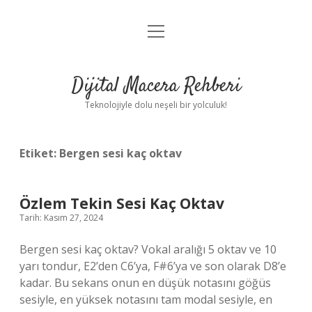
menüyü
Anasayfa
aç
Gizlilik Politikası
Dijital Macera Rehberi
Yasal Uyarı
Teknolojiyle dolu neşeli bir yolculuk!
Hakkımızda
Etiket:
Bergen sesi kaç oktav
Özlem Tekin Sesi Kaç Oktav
Tarih: Kasım 27, 2024
Bergen sesi kaç oktav? Vokal aralığı 5 oktav ve 10
yarı tondur, E2’den C6’ya, F#6’ya ve son olarak D8’e
kadar. Bu sekans onun en düşük notasını göğüs
sesiyle, en yüksek notasını tam modal sesiyle, en