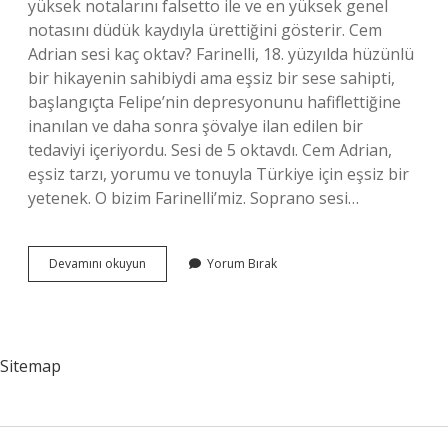
yüksek notalarını falsetto ile ve en yüksek genel
notasını düdük kaydıyla ürettiğini gösterir. Cem
Adrian sesi kaç oktav? Farinelli, 18. yüzyılda hüzünlü
bir hikayenin sahibiydi ama eşsiz bir sese sahipti,
başlangıçta Felipe’nin depresyonunu hafiflettiğine
inanılan ve daha sonra şövalye ilan edilen bir
tedaviyi içeriyordu. Sesi de 5 oktavdı. Cem Adrian,
eşsiz tarzı, yorumu ve tonuyla Türkiye için eşsiz bir
yetenek. O bizim Farinelli’miz. Soprano sesi…
Özlem
Devamını okuyun
Yorum Bırak
Tekin
Sesi
Kaç
Oktav
Sitemap