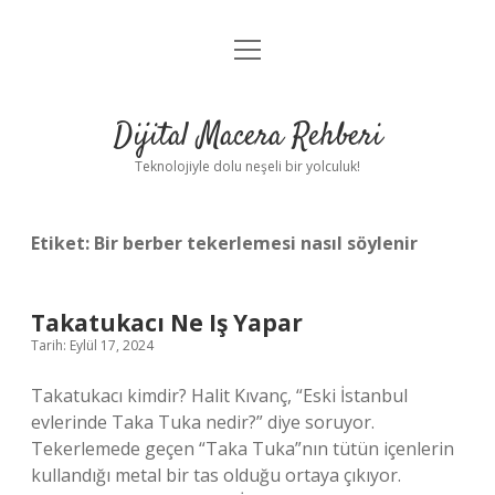
menüyü
Anasayfa
aç
Gizlilik Politikası
Dijital Macera Rehberi
Yasal Uyarı
Teknolojiyle dolu neşeli bir yolculuk!
Hakkımızda
Etiket:
Bir berber tekerlemesi nasıl söylenir
Takatukacı Ne Iş Yapar
Tarih: Eylül 17, 2024
Takatukacı kimdir? Halit Kıvanç, “Eski İstanbul
evlerinde Taka Tuka nedir?” diye soruyor.
Tekerlemede geçen “Taka Tuka”nın tütün içenlerin
kullandığı metal bir tas olduğu ortaya çıkıyor.