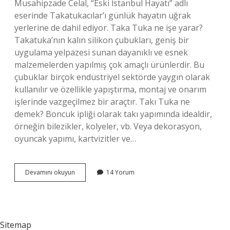
Musahipzade Celal, “Eski İstanbul Hayatı” adlı
eserinde Takatukacılar’ı günlük hayatın uğrak
yerlerine de dahil ediyor. Taka Tuka ne işe yarar?
Takatuka’nın kalın silikon çubukları, geniş bir
uygulama yelpazesi sunan dayanıklı ve esnek
malzemelerden yapılmış çok amaçlı ürünlerdir. Bu
çubuklar birçok endüstriyel sektörde yaygın olarak
kullanılır ve özellikle yapıştırma, montaj ve onarım
işlerinde vazgeçilmez bir araçtır. Takı Tuka ne
demek? Boncuk ipliği olarak takı yapımında idealdir,
örneğin bilezikler, kolyeler, vb. Veya dekorasyon,
oyuncak yapımı, kartvizitler ve…
Takatukacı
Devamını okuyun
14 Yorum
Ne
Iş
Yapar
Sitemap