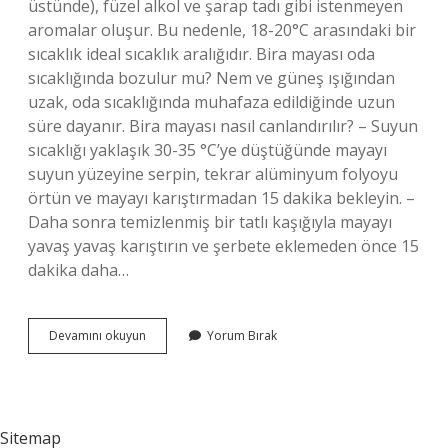
üstünde), füzel alkol ve şarap tadı gibi istenmeyen
aromalar oluşur. Bu nedenle, 18-20°C arasındaki bir
sıcaklık ideal sıcaklık aralığıdır. Bira mayası oda
sıcaklığında bozulur mu? Nem ve güneş ışığından
uzak, oda sıcaklığında muhafaza edildiğinde uzun
süre dayanır. Bira mayası nasıl canlandırılır? – Suyun
sıcaklığı yaklaşık 30-35 °C’ye düştüğünde mayayı
suyun yüzeyine serpin, tekrar alüminyum folyoyu
örtün ve mayayı karıştırmadan 15 dakika bekleyin. –
Daha sonra temizlenmiş bir tatlı kaşığıyla mayayı
yavaş yavaş karıştırın ve şerbete eklemeden önce 15
dakika daha…
Bira
Devamını okuyun
Yorum Bırak
Mayası
Buzdolabında
Saklanır
Mı
Sitemap