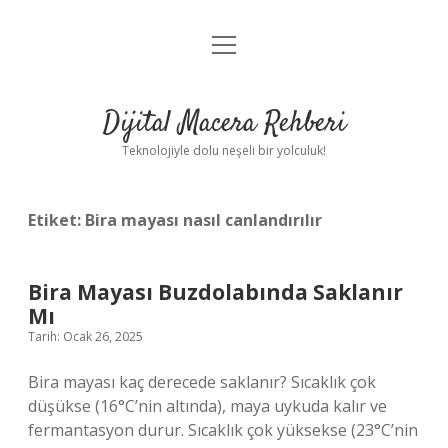
menüyü
Anasayfa
aç
Gizlilik Politikası
Dijital Macera Rehberi
Yasal Uyarı
Teknolojiyle dolu neşeli bir yolculuk!
Hakkımızda
Etiket:
Bira mayası nasıl canlandırılır
Bira Mayası Buzdolabında Saklanır
Mı
Tarih: Ocak 26, 2025
Bira mayası kaç derecede saklanır? Sıcaklık çok
düşükse (16°C’nin altında), maya uykuda kalır ve
fermantasyon durur. Sıcaklık çok yüksekse (23°C’nin