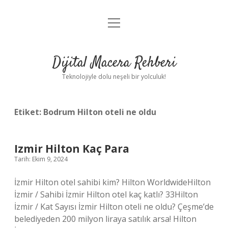
menüyü
Anasayfa
aç
Gizlilik Politikası
Dijital Macera Rehberi
Yasal Uyarı
Teknolojiyle dolu neşeli bir yolculuk!
Hakkımızda
Etiket:
Bodrum Hilton oteli ne oldu
Izmir Hilton Kaç Para
Tarih: Ekim 9, 2024
İzmir Hilton otel sahibi kim? Hilton WorldwideHilton
İzmir / Sahibi İzmir Hilton otel kaç katlı? 33Hilton
İzmir / Kat Sayısı İzmir Hilton oteli ne oldu? Çeşme’de
belediyeden 200 milyon liraya satılık arsa! Hilton