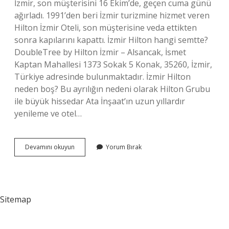
İzmir, son müşterisini 16 Ekim’de, geçen cuma günü
ağırladı. 1991’den beri İzmir turizmine hizmet veren
Hilton İzmir Oteli, son müşterisine veda ettikten
sonra kapılarını kapattı. İzmir Hilton hangi semtte?
DoubleTree by Hilton İzmir – Alsancak, İsmet
Kaptan Mahallesi 1373 Sokak 5 Konak, 35260, İzmir,
Türkiye adresinde bulunmaktadır. İzmir Hilton
neden boş? Bu ayrılığın nedeni olarak Hilton Grubu
ile büyük hissedar Ata İnşaat’ın uzun yıllardır
yenileme ve otel…
Izmir
Devamını okuyun
Yorum Bırak
Hilton
Kaç
Para
Sitemap