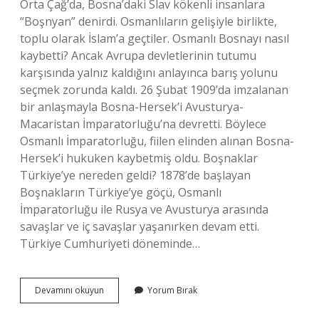
Orta Çağ’da, Bosna’daki Slav kökenli insanlara
“Boşnyan” denirdi. Osmanlıların gelişiyle birlikte,
toplu olarak İslam’a geçtiler. Osmanlı Bosnayı nasıl
kaybetti? Ancak Avrupa devletlerinin tutumu
karşısında yalnız kaldığını anlayınca barış yolunu
seçmek zorunda kaldı. 26 Şubat 1909’da imzalanan
bir anlaşmayla Bosna-Hersek’i Avusturya-
Macaristan İmparatorluğu’na devretti. Böylece
Osmanlı İmparatorluğu, fiilen elinden alınan Bosna-
Hersek’i hukuken kaybetmiş oldu. Boşnaklar
Türkiye’ye nereden geldi? 1878’de başlayan
Boşnakların Türkiye’ye göçü, Osmanlı
İmparatorluğu ile Rusya ve Avusturya arasında
savaşlar ve iç savaşlar yaşanırken devam etti.
Türkiye Cumhuriyeti döneminde…
Boşnakları
Devamını okuyun
Yorum Bırak
Kim
Getirdi