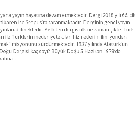
 yana yayın hayatına devam etmektedir. Dergi 2018 yılı 66. cil
n itibaren ise Scopus’ta taranmaktadır. Derginin genel yayın
ayınlanabilmektedir. Belleten dergisi ilk ne zaman çıktı? Türk
arı ile Türklerin medeniyete olan hizmetlerini ilmi yönden
amak” misyonunu sürdürmektedir. 1937 yılında Atatürk’ün
k Doğu Dergisi kaç sayı? Büyük Doğu 5 Haziran 1978’de
ayatına…