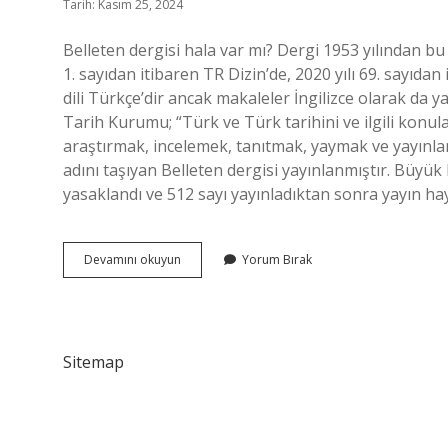
Tarih: Kasım 25, 2024
Belleten dergisi hala var mı? Dergi 1953 yılından bu
1. sayıdan itibaren TR Dizin’de, 2020 yılı 69. sayıda
dili Türkçe’dir ancak makaleler İngilizce olarak da y
Tarih Kurumu; “Türk ve Türk tarihini ve ilgili konul
araştırmak, incelemek, tanıtmak, yaymak ve yayınl
adını taşıyan Belleten dergisi yayınlanmıştır. Büyü
yasaklandı ve 512 sayı yayınladıktan sonra yayın h
Belleten
Devamını okuyun
Yorum Bırak
Dergisi
Kaç
Sayı
Sitemap