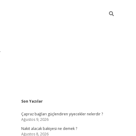
Sidebar
Son Yazılar
grandoperabet yeni gir
Çapraz bağları güçlendiren yiyecekler nelerdir ?
Ağustos 9, 2026
Nakit alacak bakiyesi ne demek ?
Ağustos 8, 2026