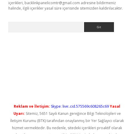
içerikleri,
backlinkpanelicomtr@gmail.com
adresine bildirmeniz
halinde, ilgili içerikler yasal süre içerisinde sitemizden kaldırılacaktır.
Arama
 yeni giriş
Reklam ve İletişim:
Skype: live:.cid.575569c608265c69
Yasal
Uyarı:
Sitemiz, 5651 Sayılı Kanun gereğince Bilgi Teknolojileri ve
İletişim Kurumu (BTK) tarafından onaylanmış bir Yer Sağlayıcı olarak
hizmet vermektedir. Bu nedenle, sitedeki içerikleri proaktif olarak