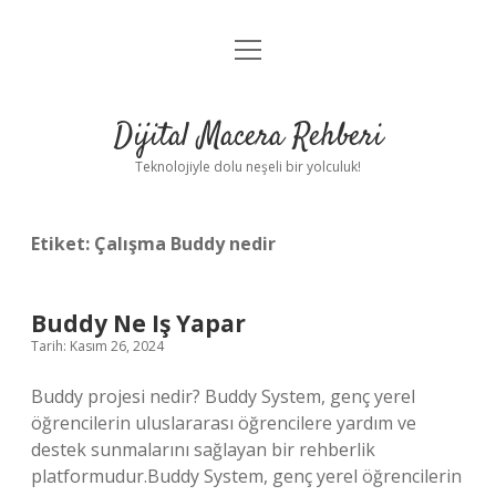
menüyü
Anasayfa
aç
Gizlilik Politikası
Dijital Macera Rehberi
Yasal Uyarı
Teknolojiyle dolu neşeli bir yolculuk!
Hakkımızda
Etiket:
Çalışma Buddy nedir
Buddy Ne Iş Yapar
Tarih: Kasım 26, 2024
Buddy projesi nedir? Buddy System, genç yerel
öğrencilerin uluslararası öğrencilere yardım ve
destek sunmalarını sağlayan bir rehberlik
platformudur.Buddy System, genç yerel öğrencilerin