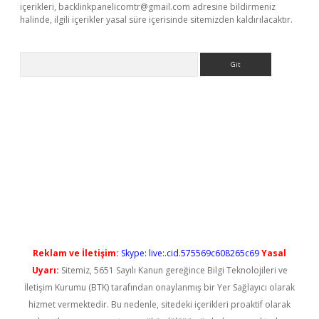
içerikleri,
backlinkpanelicomtr@gmail.com
adresine bildirmeniz
halinde, ilgili içerikler yasal süre içerisinde sitemizden kaldırılacaktır.
Arama
 yeni giriş
Reklam ve İletişim:
Skype: live:.cid.575569c608265c69
Yasal
Uyarı:
Sitemiz, 5651 Sayılı Kanun gereğince Bilgi Teknolojileri ve
İletişim Kurumu (BTK) tarafından onaylanmış bir Yer Sağlayıcı olarak
hizmet vermektedir. Bu nedenle, sitedeki içerikleri proaktif olarak