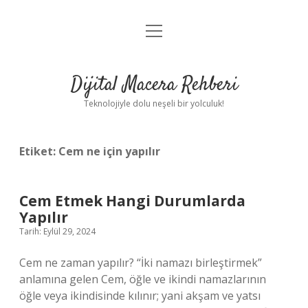
menüyü
Anasayfa
aç
Gizlilik Politikası
Dijital Macera Rehberi
Yasal Uyarı
Teknolojiyle dolu neşeli bir yolculuk!
Hakkımızda
Etiket:
Cem ne için yapılır
Cem Etmek Hangi Durumlarda
Yapılır
Tarih: Eylül 29, 2024
Cem ne zaman yapılır? “İki namazı birleştirmek”
anlamına gelen Cem, öğle ve ikindi namazlarının
öğle veya ikindisinde kılınır; yani akşam ve yatsı