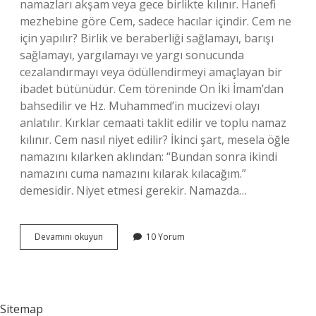
namazları akşam veya gece birlikte kılınır. Hanefi
mezhebine göre Cem, sadece hacılar içindir. Cem ne
için yapılır? Birlik ve beraberliği sağlamayı, barışı
sağlamayı, yargılamayı ve yargı sonucunda
cezalandırmayı veya ödüllendirmeyi amaçlayan bir
ibadet bütünüdür. Cem töreninde On İki İmam’dan
bahsedilir ve Hz. Muhammed’in mucizevi olayı
anlatılır. Kırklar cemaati taklit edilir ve toplu namaz
kılınır. Cem nasıl niyet edilir? İkinci şart, mesela öğle
namazını kılarken aklından: “Bundan sonra ikindi
namazını cuma namazını kılarak kılacağım.”
demesidir. Niyet etmesi gerekir. Namazda…
Cem
Devamını okuyun
10 Yorum
Etmek
Hangi
Durumlarda
Yapılır
Sitemap