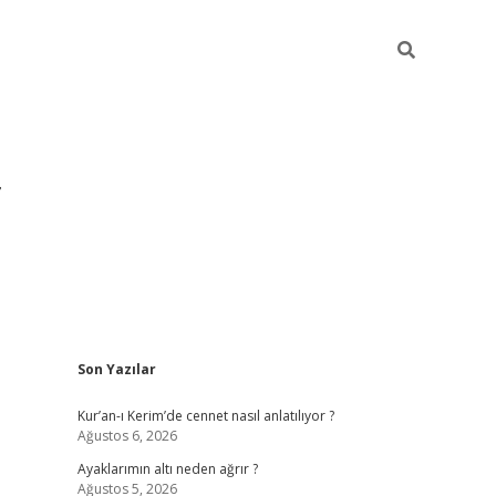
Sidebar
Son Yazılar
grandoperabet yeni gir
Kur’an-ı Kerim’de cennet nasıl anlatılıyor ?
Ağustos 6, 2026
Ayaklarımın altı neden ağrır ?
Ağustos 5, 2026