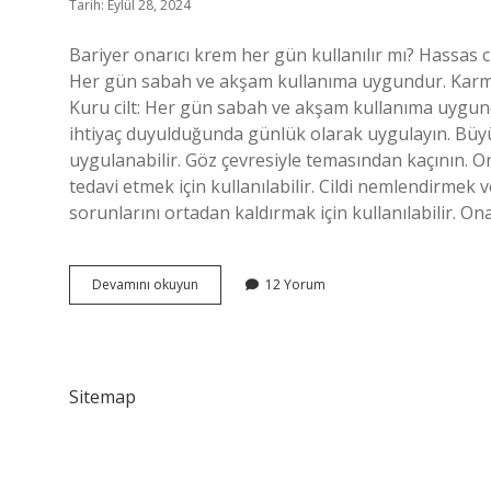
Tarih: Eylül 28, 2024
Bariyer onarıcı krem her gün kullanılır mı? Hassas 
Her gün sabah ve akşam kullanıma uygundur. Karma 
Kuru cilt: Her gün sabah ve akşam kullanıma uygundu
ihtiyaç duyulduğunda günlük olarak uygulayın. Büyük
uygulanabilir. Göz çevresiyle temasından kaçının. Ona
tedavi etmek için kullanılabilir. Cildi nemlendirmek ve
sorunlarını ortadan kaldırmak için kullanılabilir. On
Onarıcı
Devamını okuyun
12 Yorum
Kremler
Her
Gün
Kullanılır
Mı
Sitemap