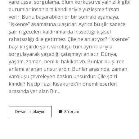
varoluşsal sorgulama, ölüm korkusu ve yalnızlık gibi
durumlar insanlara kendileriyle yüzleşme fırsatı
verir. Bunu başarabilenler bir sonraki aşamaya,
“işkence” aşamasına ulaşırlar. Ayrıca bu şiir sadece
şairin geceleri kaldırımlarda hissettiği kişisel
rahatsızlığı dile getirmez. Çile ne anlatıyor? “İşkence”
başlıklı şiirde şair, varoluşu tüm ayrıntılarıyla
sorgulayarak yaşadığı çatışmayı anlatır. Dünya,
yaşam, zaman, benlik, hakikat vb. Bunlar bu şiirde
anlamı aranan unsurlardır. Bunlar arasında, zaman
varoluşu çevreleyen baskın unsurdur. Çile şairi
kimdir? Necip Fazıl Kısakürek’in önemli eserleri
arasında yer alan Bir…
Çile
Devamını okuyun
8 Yorum
Kimin
Eseri
Türü
Nedir