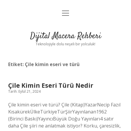
menüyü
Anasayfa
aç
Gizlilik Politikası
Dijital Macera Rehberi
Yasal Uyarı
Teknolojiyle dolu neşeli bir yolculuk!
Hakkımızda
Etiket:
Çile kimin eseri ve türü
Çile Kimin Eseri Türü Nedir
Tarih: Eylül 21, 2024
Çile kimin eseri ve türü? Çile (Kitap)YazarNecip Fazıl
KısakürekÜlkeTürkiyeTürŞiirYayınlanan1962
(Birinci Baskı)YayıncıBüyük Doğu Yayınları4 satır
daha Çile şiiri ne anlatmak istiyor? Korku, çaresizlik,