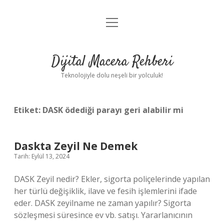
menüyü
Anasayfa
aç
Gizlilik Politikası
Dijital Macera Rehberi
Yasal Uyarı
Teknolojiyle dolu neşeli bir yolculuk!
Hakkımızda
Etiket:
DASK ödediği parayı geri alabilir mi
Daskta Zeyil Ne Demek
Tarih: Eylül 13, 2024
DASK Zeyil nedir? Ekler, sigorta poliçelerinde yapılan
her türlü değişiklik, ilave ve fesih işlemlerini ifade
eder. DASK zeyilname ne zaman yapılır? Sigorta
sözleşmesi süresince ev vb. satışı. Yararlanıcının