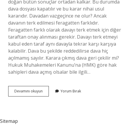
doğan bütün sonuçlar ortadan kalkar. Bu durumda
dava dosyası kapatılır ve bu karar nihai usul
kararıdır. Davadan vazgeçince ne olur? Ancak
davanın terk edilmesi feragatten farklıdır.
Feragatten farklı olarak davayı terk etmek için diğer
taraftan onay alınması gerekir. Davayı terk etmeyi
kabul eden taraf aynı davayla tekrar karşı karşıya
kalabilir. Dava bu şekilde reddedilirse dava hiç
açılmamış sayılır. Karara çıkmış dava geri çekilir mi?
Hukuk Muhakemeleri Kanunu’na (HMK) göre hak
sahipleri dava açmış olsalar bile ilgili…
Dava
Devamını okuyun
Yorum Bırak
Geri
Alınınca
Ne
Karar
Verilir
Sitemap