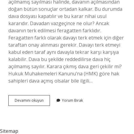
açılmamış sayılması halinde, davanın açılmasından
doğan bütün sonuçlar ortadan kalkar. Bu durumda
dava dosyası kapatılır ve bu karar nihai usul
kararıdır. Davadan vazgeçince ne olur? Ancak
davanın terk edilmesi feragatten farklıdır.
Feragatten farklı olarak davayı terk etmek için diğer
taraftan onay alınması gerekir. Davayı terk etmeyi
kabul eden taraf aynı davayla tekrar karşı karşıya
kalabilir. Dava bu şekilde reddedilirse dava hiç
açılmamış sayılır. Karara çıkmış dava geri çekilir mi?
Hukuk Muhakemeleri Kanunu’na (HMK) göre hak
sahipleri dava açmış olsalar bile ilgili…
Dava
Devamını okuyun
Yorum Bırak
Geri
Alınınca
Ne
Karar
Verilir
Sitemap