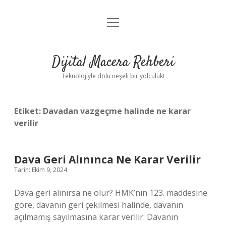
menüyü
Anasayfa
aç
Gizlilik Politikası
Dijital Macera Rehberi
Yasal Uyarı
Teknolojiyle dolu neşeli bir yolculuk!
Hakkımızda
Etiket:
Davadan vazgeçme halinde ne karar
verilir
Dava Geri Alınınca Ne Karar Verilir
Tarih: Ekim 9, 2024
Dava geri alınırsa ne olur? HMK’nın 123. maddesine
göre, davanın geri çekilmesi halinde, davanın
açılmamış sayılmasına karar verilir. Davanın