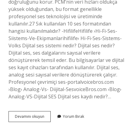
doğruluğunu korur. PCM’nin veri hızları oldukça
yüksek olduğundan, bu format genellikle
profesyonel ses teknolojisi ve üretiminde
kullanılır.27 Sık kullanılan 10 ses formatından
hangisi kullanılmalıdır? -HifilifeHifilife ›Hi-Fi-Ses-
Siistems-Ve-Ekipmanlarihifilife› Hi-Fi-Ses-Sistems-
Volks Dijital ses sistemi nedir? Dijital ses nedir?
Dijital ses, ses dalgalarını sayısal verilere
dönüştürerek temsil eder. Bu bilgisayarlar ve dijital
ses kayıt cihazları tarafından kullanılır. Dijital ses,
analog sesi sayısal verilere dönüştürerek çalışır.
Profesyonel çevrimiçi ses-portalvoicebros.com
›Blog› Analog-Vs- Diijital-SesvoiceBros.com ›Blog›
Analog-VS-Dijital SES Dijital ses kaydı nedir?…
Dijital
Devamını okuyun
Yorum Bırak
Ses
Çıkışı
Nedir