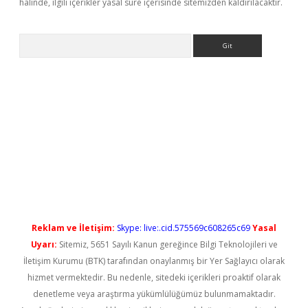
halinde, ilgili içerikler yasal süre içerisinde sitemizden kaldırılacaktır.
Arama
yeni giriş
Reklam ve İletişim:
Skype: live:.cid.575569c608265c69
Yasal
Uyarı:
Sitemiz, 5651 Sayılı Kanun gereğince Bilgi Teknolojileri ve
İletişim Kurumu (BTK) tarafından onaylanmış bir Yer Sağlayıcı olarak
hizmet vermektedir. Bu nedenle, sitedeki içerikleri proaktif olarak
denetleme veya araştırma yükümlülüğümüz bulunmamaktadır.