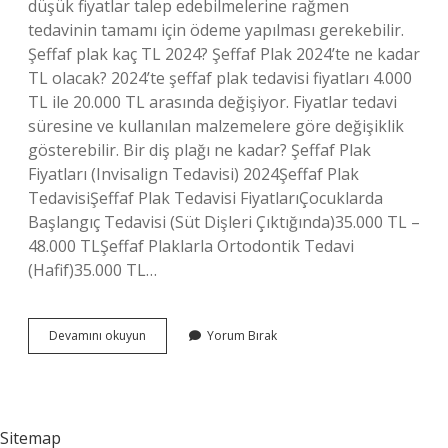
düşük fiyatlar talep edebilmelerine rağmen
tedavinin tamamı için ödeme yapılması gerekebilir.
Şeffaf plak kaç TL 2024? Şeffaf Plak 2024’te ne kadar
TL olacak? 2024’te şeffaf plak tedavisi fiyatları 4.000
TL ile 20.000 TL arasında değişiyor. Fiyatlar tedavi
süresine ve kullanılan malzemelere göre değişiklik
gösterebilir. Bir diş plağı ne kadar? Şeffaf Plak
Fiyatları (Invisalign Tedavisi) 2024Şeffaf Plak
TedavisiŞeffaf Plak Tedavisi FiyatlarıÇocuklarda
Başlangıç ​​Tedavisi (Süt Dişleri Çıktığında)35.000 TL –
48.000 TLŞeffaf Plaklarla Ortodontik Tedavi
(Hafif)35.000 TL…
Diş
Devamını okuyun
Yorum Bırak
Plağı
Sigorta
Karşılıyor
Mu
Sitemap